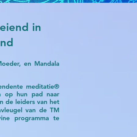
eiend in
end
 Moeder, en Mandala
endente meditatie®
en op hun pad naar
n de leiders van het
nvleugel van de TM
ivine programma te