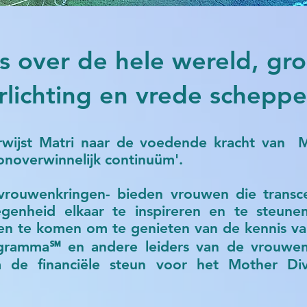
 over de hele wereld, gro
rlichting en vrede schepp
erwijst Matri naar de voedende kracht van
'onoverwinnelijk continuüm'.
vrouwenkringen- bieden vrouwen die transc
genheid elkaar te inspireren en te steun
en te komen om te genieten van de kennis va
gramma℠ en andere leiders van de vrouwe
m de financiële steun voor het Mother D