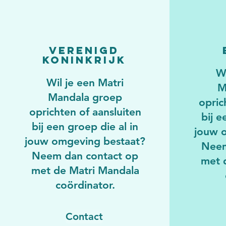
Verenigd
Koninkrijk
Wi
Wil je een Matri
M
Mandala groep
opric
oprichten of aansluiten
bij e
bij een groep die al in
jouw 
jouw omgeving bestaat?
Neem
Neem dan contact op
met 
met de Matri Mandala
coördinator.
Contact