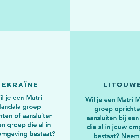
Oekraïne
Litouw
il je een Matri
Wil je een Matri 
andala groep
groep oprichte
hten of aansluiten
aansluiten bij ee
en groep die al in
die al in jouw o
omgeving bestaat?
bestaat? Neem